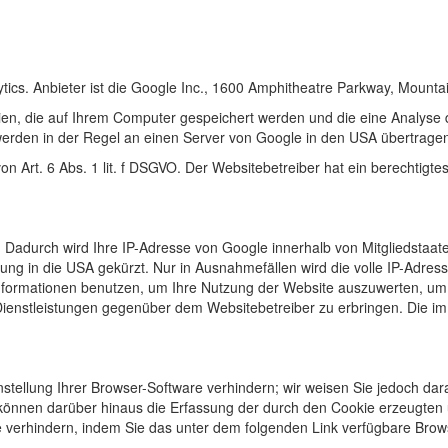
ics. Anbieter ist die Google Inc., 1600 Amphitheatre Parkway, Mount
ien, die auf Ihrem Computer gespeichert werden und die eine Analyse
erden in der Regel an einen Server von Google in den USA übertragen
n Art. 6 Abs. 1 lit. f DSGVO. Der Websitebetreiber hat ein berechtigt
t. Dadurch wird Ihre IP-Adresse von Google innerhalb von Mitgliedstaa
g in die USA gekürzt. Nur in Ausnahmefällen wird die volle IP-Adres
 Informationen benutzen, um Ihre Nutzung der Website auszuwerten, u
ienstleistungen gegenüber dem Websitebetreiber zu erbringen. Die im
ellung Ihrer Browser-Software verhindern; wir weisen Sie jedoch darau
können darüber hinaus die Erfassung der durch den Cookie erzeugten u
verhindern, indem Sie das unter dem folgenden Link verfügbare Browse